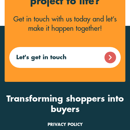
project to life?
Get in touch with us today and let’s
make it happen together!
Let's get in touch
Transforming shoppers into
buyers
PRIVACY POLICY