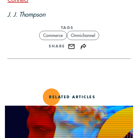
J. J. Thompson
TAGS
Commerce
Omnichannel
SHARE
RELATED ARTICLES