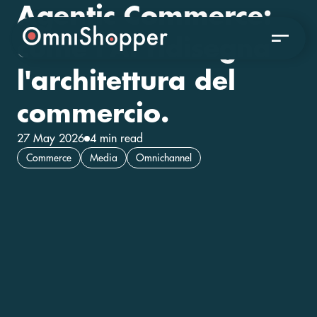
Agentic Commerce:
come l'AI ridisegna
l'architettura del
commercio.
27 May 2026
4 min read
Commerce
Media
Omnichannel